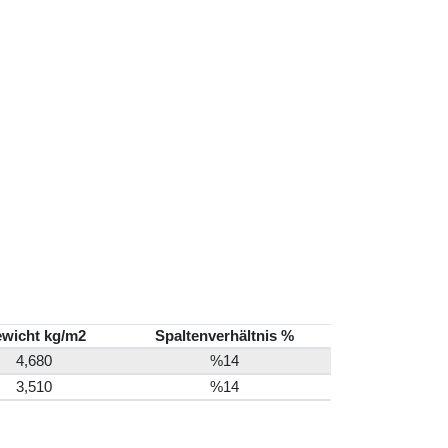
wicht kg/m2
Spaltenverhältnis %
4,680
%14
3,510
%14