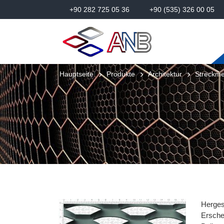
+90 282 725 05 36
+90 (535) 326 00 05
Hauptseite
Produkte
Architektur
Streckmet
Herges
Ersche