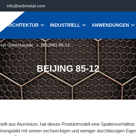
info@anbmetal.com
ARCHITEKTUR
INDUSTRIELL
ANWENDUNGEN
all Gitterfassade
BEIJING 85-12
BEIJING 85-12
tellt aus Aluminium, hat dieses Produktmodell eine Spaltenverhältnis
inungsbild mit seinen sechseckigen und weniger durchlässigen Eig