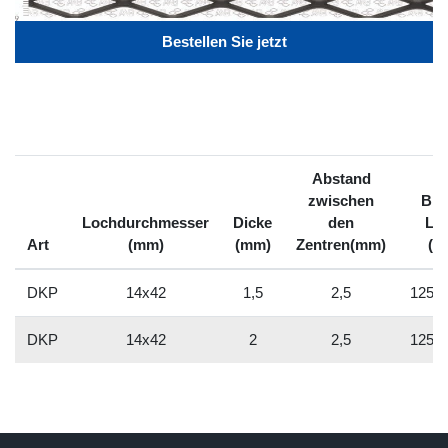
Bestellen Sie jetzt
Abstand
zwischen
Brei
Lochdurchmesser
Dicke
den
Lä
Art
(mm)
(mm)
Zentren(mm)
(m
DKP
14x42
1,5
2,5
1250
DKP
14x42
2
2,5
1250