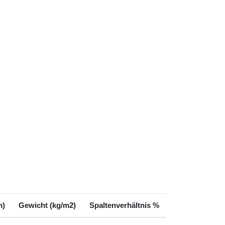
m)
Gewicht (kg/m2)
Spaltenverhältnis %