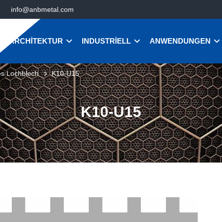
info@anbmetal.com
ARCHITEKTUR
INDUSTRIELL
ANWENDUNGEN
es Lochblech
K10-U15
K10-U15